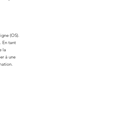
igne (OS).
. En tant
e la
er à une
mation.