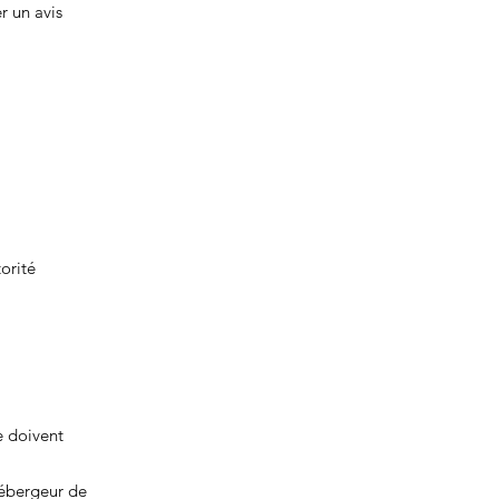
 un avis
orité
e doivent
hébergeur de