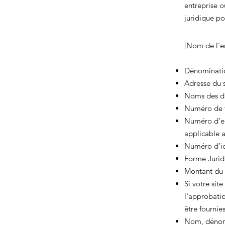
entreprise 
juridique p
[Nom de l'en
Dénominatio
Adresse du s
Noms des dir
Numéro de t
Numéro d’en
applicable a
Numéro d’ide
Forme Juridi
Montant du 
Si votre sit
l'approbatio
être fournies. ​
Nom, dénomi