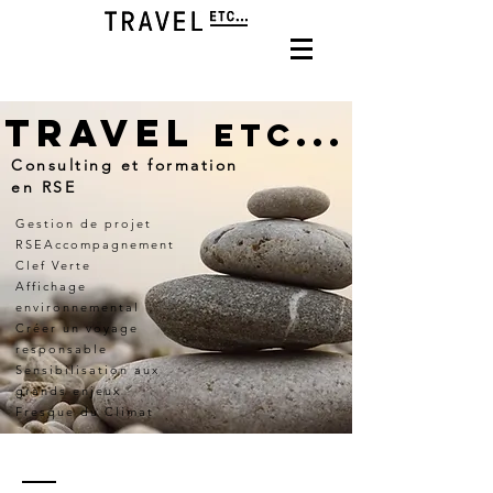
Travel
...
Etc
Consulting et formation
en RSE
Gestion de projet
RSE
Accompagnement
Clef Verte
Affichage
environnemental
Créer un voyage
responsable
Sensibilisation aux
grands enjeux
Fresque du Climat